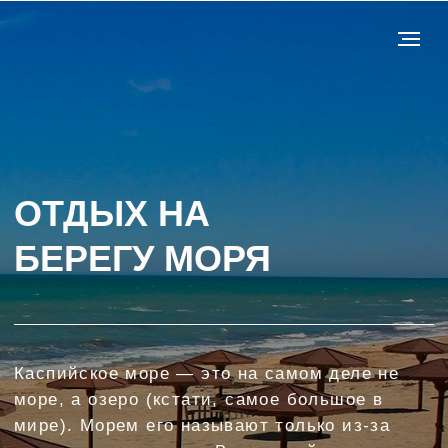
ОТДЫХ НА
БЕРЕГУ МОРЯ
Каспийское море — это на самом деле не
море, а озеро (кстати, самое большое в
мире). Морем его называют только из-за
гигантских размеров. В северной части
Каспия, там, где в море впадает Волга,
вода практически пресная, а на юге —
соленая.