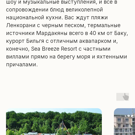
шоу и музыкальные выступления, и все в
сопровождении блюд великолепной
Телефон
национальной кухни. Вас ждут пляжи
Ленкорани с черным песком, термальные
+7
источники Мардакяны всего в 40 км от Баку,
курорт Бильгя с отличным аквапарком и,
конечно, Sea Breeze Resort с частными
виллами прямо на берегу моря и яхтенными
причалами.
Я подтверждаю ознакомление и даю
Согласие на обработку моих
персональных данных
в порядке
и на условиях, указанных в
Политике
обработки персональных данных