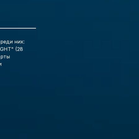
реди них:
IGHT" (28
ерты
и